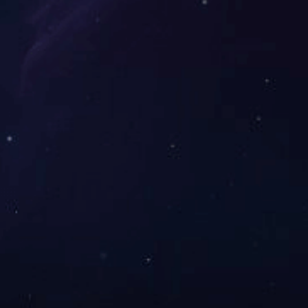
位展现强劲实力
导航
网站地图
了解
mk体育
SiteMap
,mk体育
主营产品
及登录服
媒体报道
的注册体
服务方向
册,畅享
互动
mk体育官网