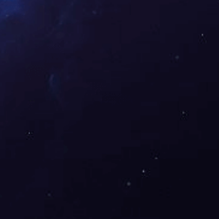
武汉排球队阵地战分析：优劣势与未来
发展展望
成都排球队在排球状态排行榜中荣获第