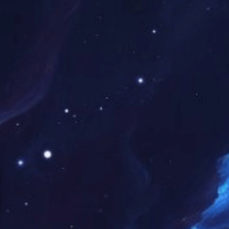
与
广州篮球队在全运会中的个人能力表现
分析与点评