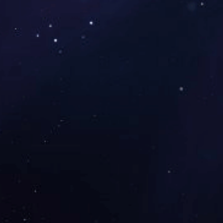
背后故事与展望
MK体育(MKsports集团)股份公司 - Mk Sports💖
『ftlzb.com』💖mk体育,mk体育官网,mksport体育
平台快速注册链接入口🎯、APP下载📱、平台首页
务。作为中国区领先的平台,为用户提供安全、稳定
验,24小时客服随时在线支持。立即前往官网,轻松注
高品质平台服务！