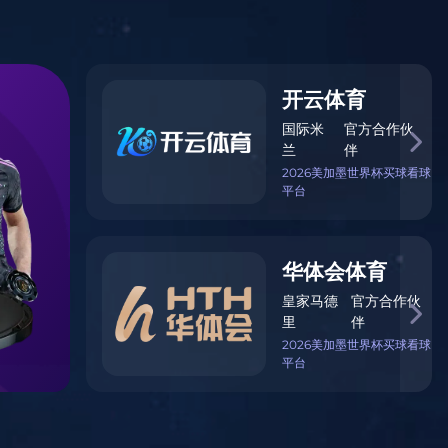
Call 24/7
向
互动
Mk体育官网
18471330289