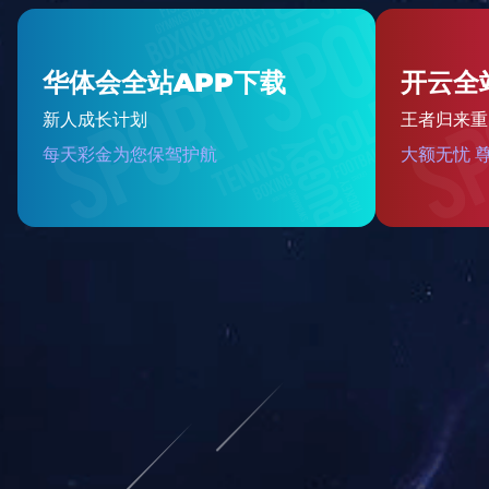
Our Cases
主营产品