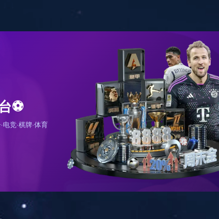
首页
了解
Mk体育
主营产品
媒体报道
服务方
主营产品
首页
主营产品