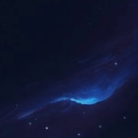
足球明星转会全攻略图解助你了解转
流程与技巧
杭州排球队实力突围引发热议新变革