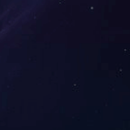
表现的一部分策略。
标所需经历的一系列复杂过程。从了解转会流程开始，到运用
，每个环节都是不可或缺的一部分。这些知识不仅对职业运
供了独特视角。
解足球明星背后的故事，使他们在追逐梦想的时候，不再迷
理利用这些策略，实现自己的职业愿景。
下一篇