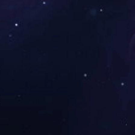
见，这是建立信任关系的重要手段，也是提升个人
总结：
Total 文章剖析了足球明星从起步到最终实现目
基本技巧，再到掌握法律知识，以及锻炼心理素质
动员至关重要，也值得广泛关注，为广大爱好者提
Total 最终，希望通过这篇攻略能让更多的人了
茫。同时也希望未来能够看到更多年轻才俊通过合
上一篇