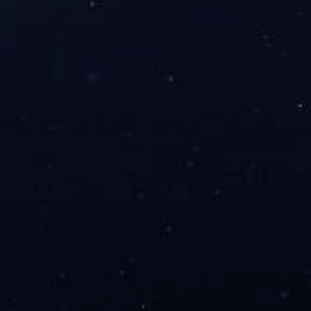
找到我们
地址
上海市宝山区真陈路898号1
幢
电话
+18471330289
邮箱
tried@mac.com