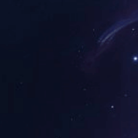
在足球明星转会上，各种法律条款是不可忽视的重
有条款，以免未来产生不必要的纠纷。例如，有关
来职业生涯产生深远影响。
此外，不同国家和地区对于劳工法及运动法规有不
籍球员数量
mk体育官网
有限制，而某些联赛则可能
分了解相关法规，以确保合法合规。