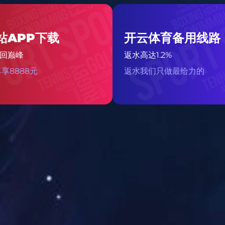
解助你了解转场流程与技巧
分享
题之一。随着全球化进程的加快，球员转会不仅涉及个人职
利益。本文将从多个角度对足球明星转会进行详细解析，包
以及心理素质的培养等方面，帮助读者全面理解这一复杂而
望能为球迷、年轻球员及其经纪人提供一个清晰易懂的参考
会流程。这一流程通常包括意向沟通、合同谈判及注册等几
转会达成初步意向，这通常通过非正式渠道进行。如果双方