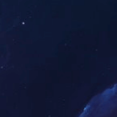
主营产品
媒体报道
服务方向
互动
mk体育官网
推荐文章
成都与广州排球队较量后的深
度分析与反思
2026-01-20