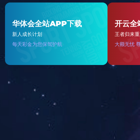
足球明星转会全攻略图
2026-01-05
1
足球明星转会是现代足球产业中最为引人注目的话
业生涯的选择，更影响着俱乐部的战略布局与经济
括转会流程、常见的转会技巧、法律条款注意事项
又充满挑战的领域。通过图解和实例分析，我们希
指南，从而更好地应对转会时可能遇到的问题。
1、转会流程详解
在足球明星转会过程中，首先需要了解的是整个转
个重要环节。首先，俱乐部之间需要就球员的潜在
都表现出兴趣，则进入下一阶段。