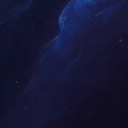
纪公司或其他第三方若对此次交易提出权益主张，那么未明
在签订任何协议之前，与专业律师咨询确认，是保证自身权
得尤为重要。作为职业运动员，他们不仅要承受来自媒体和
挑战。因此，加强心理训练非常必要。
以有效提升个人抗压能力。同时，自我反省与调整也是一种
，从而专注于竞技状态。
一种方式。当心中有疑虑或困惑时，不妨主动寻求指导意