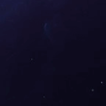
深圳羽毛球队在锦标赛中的速
度表现分析与战术探讨
2025-12-26
深圳排球队与北京排球队赛后
复盘分析两队状态与表现对比
2025-12-25
武汉排球队阵地战分析：优劣
势与未来发展展望
2025-12-24
杭州足球队心理素质引发热议
球迷与专家观点碰撞激烈
2025-12-24