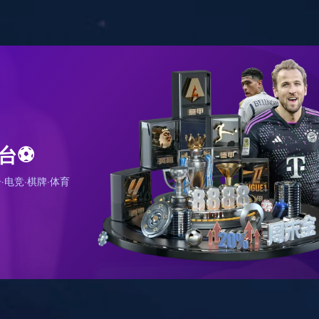
首页
了解
Mk体育
主营产品
媒体报道
服务方
媒体报道
首页
媒体报道