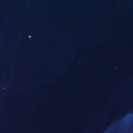
主营产品
媒体报道
服务方向
互动
mk体育官网
推荐文章
成都与广州排球队较量后的深
度分析与反思
2026-01-20