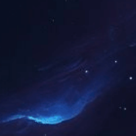
当然，仅靠个人心理素质提升是不够的，全队上下
反馈来增强团队凝聚力，从而让所有人都能感受到
直接促进作用。
4、外部环境与支持系统
外部环境包括球迷支持、媒体关注以及地方政府政
用。首先，大量热情洋溢的球迷不仅给予了球队巨
球员们往往能发挥出超常水平，以回馈支持者所给
其次，当地政府及相关部门对体育事业的大力扶持
资金投入上，都极大改善了训练条件，提高了运动