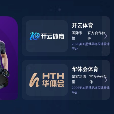
Call 24/7
向
互动
Mk体育官网
18471330289