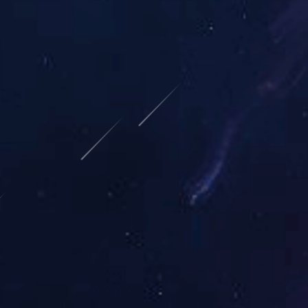
此外，重庆队员们在场上的默契配合也是战术成功
基本功，使得球员们能够迅速理解并执行战术意图
活调整策略，保持竞争力。
然而，在实施这些战术时也存在一些挑战。例如，
可能难以持续施加压力。此外，过于依赖某一名球
维持现有战术优势的同时，还需探索更为平衡的发
2、人员配置与磨合过程
人员配置是决定球队竞争力的重要因素。重庆篮球
新鲜血液。同时，老将们则凭借丰富的比赛经验为
不过，新旧交替过程中难免出现磨合不畅的问题。
入到既有团队体系中；另一方面，一些老将可能会
内，教练组需不断调整阵容，以确保每位球员都能
为了提升磨合效果，教练组还特别强调团队建设，
必能立竿见影，但长期来看却能够奠定坚实的团队
3、心理素质的重要性