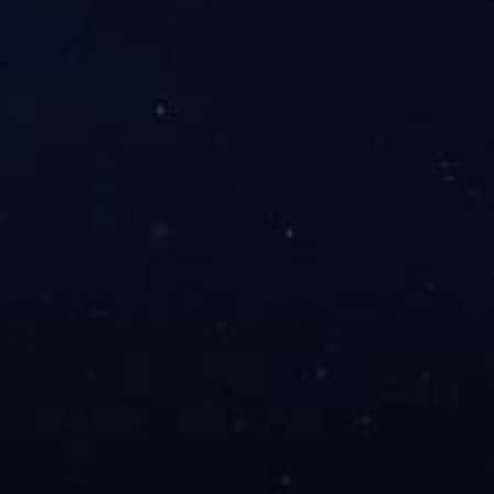
找到我们
地址
上海市宝山区真陈路898号1
幢
电话
+18471330289
邮箱
tried@mac.com