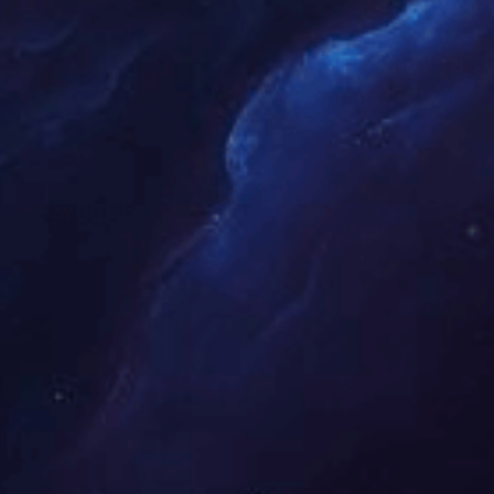
需要营造一种积极向上的氛围。领导者应当通过鼓励及正向
集体力量带来的安全感。这种良好的氛围对于整体表现具有
策等多个方面，对重庆篮球队的发展起到了不可忽视的作
大的精神动力，同时也创造了主场优势。这种氛围驱动下，
予的一切。
，为球队的发展提供了必要保障。不论是在硬件设施上还是
员们参与赛事和训练活动的积极性。这种支持不仅限于物质